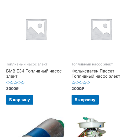
Топливный насос элект
Топливный насос элект
БМВ Е34 Топливный насос
Фольксваген Пассат
элект
Топливный насос элект
Оценка
Оценка
3000
₽
2000
₽
0
0
из
из
5
5
В корзину
В корзину