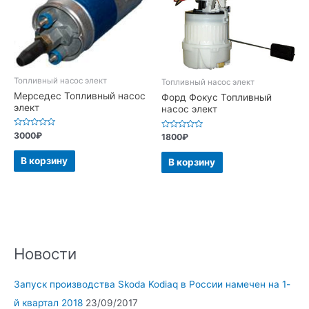
Топливный насос элект
Топливный насос элект
Мерседес Топливный насос
Форд Фокус Топливный
элект
насос элект
Оценка
3000
₽
Оценка
1800
₽
0
0
из
из
5
5
В корзину
В корзину
Новости
Запуск производства Skoda Kodiaq в России намечен на 1-
й квартал 2018
23/09/2017