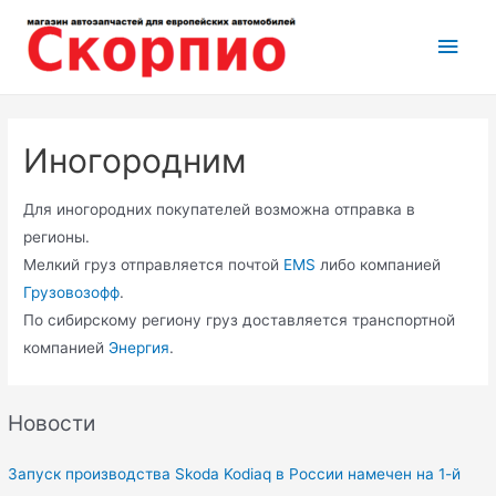
Перейти
Глав
к
содержимому
мен
Иногородним
Для иногородних покупателей возможна отправка в
регионы.
Мелкий груз отправляется почтой
EMS
либо компанией
Грузовозофф
.
По сибирскому региону груз доставляется транспортной
компанией
Энергия
.
Новости
Запуск производства Skoda Kodiaq в России намечен на 1-й