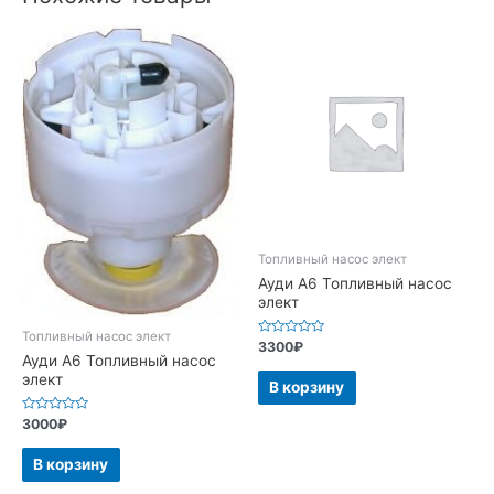
Топливный насос элект
Ауди А6 Топливный насос
элект
Топливный насос элект
Оценка
3300
₽
0
Ауди А6 Топливный насос
из
элект
5
В корзину
Оценка
3000
₽
0
из
5
В корзину