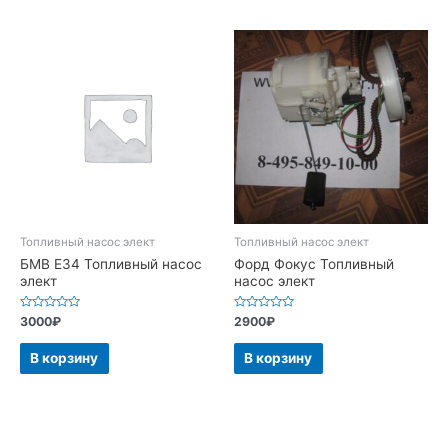
Топливный насос элект
Топливный насос элект
БМВ Е34 Топливный насос
Форд Фокус Топливный
элект
насос элект
Оценка
Оценка
3000
₽
2900
₽
0
0
из
из
5
5
В корзину
В корзину