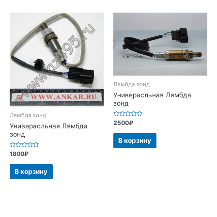
Лямбда зонд
Универасльная Лямбда
зонд
Лямбда зонд
Оценка
2500
₽
Универасльная Лямбда
0
из
зонд
5
В корзину
Оценка
1800
₽
0
из
5
В корзину