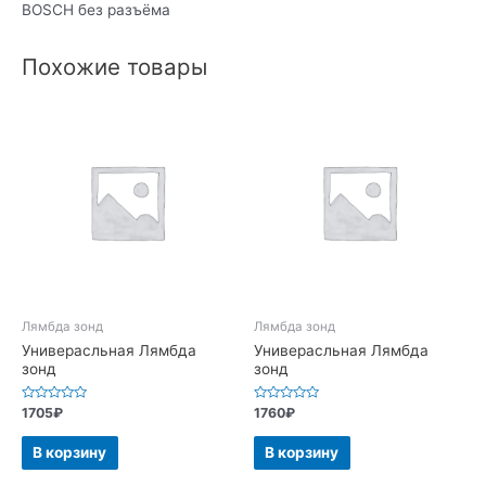
BOSCH без разъёма
Похожие товары
Лямбда зонд
Лямбда зонд
Универасльная Лямбда
Универасльная Лямбда
зонд
зонд
Оценка
Оценка
1705
₽
1760
₽
0
0
из
из
5
5
В корзину
В корзину