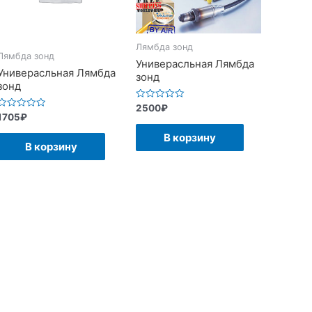
Лямбда зонд
Лямбда зонд
Универасльная Лямбда
Универасльная Лямбда
зонд
зонд
Оценка
2500
₽
0
Оценка
1705
₽
из
0
5
из
В корзину
5
В корзину