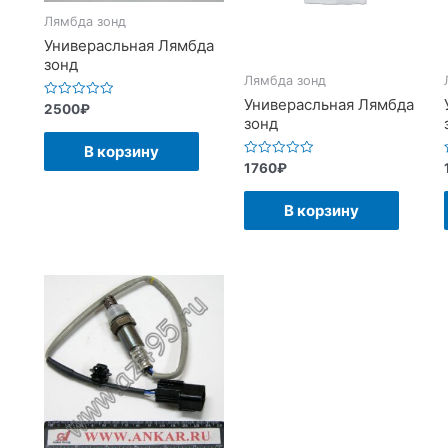
Лямбда зонд
Универасльная Лямбда
зонд
Лямбда зонд
Универасльная Лямбда
Оценка
2500
₽
0
зонд
из
5
В корзину
Оценка
1760
₽
0
из
5
В корзину