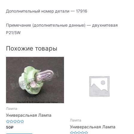
Дополнительный номер детали — 17916
Примечание (дополнительные данные) — двухнитевая
P21/5W
Похожие товары
Лампа
Универасльная Лампа
Лампа
Универасльная Лампа
Оценка
50
₽
0
из