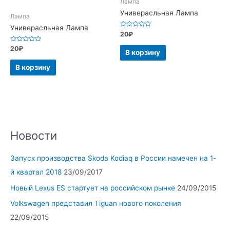
Лампа
Универасльная Лампа
Лампа
Универасльная Лампа
Оценка
20
₽
0
из
Оценка
20
₽
5
В корзину
0
из
5
В корзину
Новости
Запуск производства Skoda Kodiaq в России намечен на 1-
й квартал 2018
23/09/2017
Новый Lexus ES стартует на российском рынке
24/09/2015
Volkswagen представил Tiguan нового поколения
22/09/2015