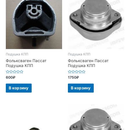
Подушка КПП
Подушка КПП
Фольксваген Пассат
Фольксваген Пассат
Подушка КПП
Подушка КПП
Оценка
Оценка
600
₽
1750
₽
0
0
из
из
5
5
В корзину
В корзину