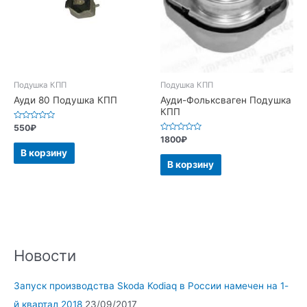
Подушка КПП
Подушка КПП
Ауди 80 Подушка КПП
Ауди-Фольксваген Подушка
КПП
Оценка
550
₽
0
Оценка
1800
₽
из
0
5
В корзину
из
5
В корзину
Новости
Запуск производства Skoda Kodiaq в России намечен на 1-
й квартал 2018
23/09/2017