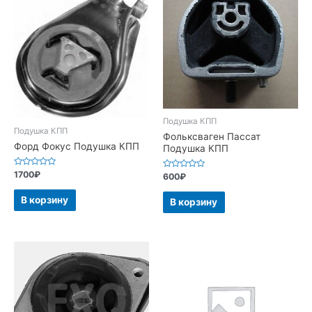
Подушка КПП
Подушка КПП
Фольксваген Пассат
Форд Фокус Подушка КПП
Подушка КПП
Оценка
1700
₽
Оценка
600
₽
0
0
из
из
5
5
В корзину
В корзину