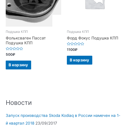
Подушка КПП
Подушка КПП
Фольксваген Пассат
Форд Фокус Подушка КПП
Подушка КПП
Оценка
1100
₽
0
Оценка
500
₽
из
0
5
В корзину
из
5
В корзину
Новости
Запуск производства Skoda Kodiaq в России намечен на 1-
й квартал 2018
23/09/2017