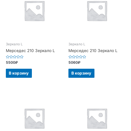
Зеркало L
Зеркало L
Мерседес 210 Зеркало L
Мерседес 210 Зеркало L
Оценка
Оценка
5500
₽
5060
₽
0
0
из
из
5
5
В корзину
В корзину