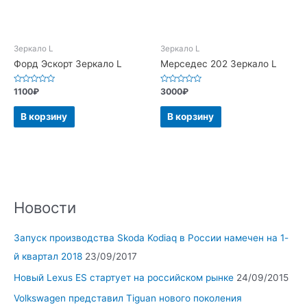
Зеркало L
Зеркало L
Форд Эскорт Зеркало L
Мерседес 202 Зеркало L
Оценка
Оценка
1100
₽
3000
₽
0
0
из
из
5
5
В корзину
В корзину
Новости
Запуск производства Skoda Kodiaq в России намечен на 1-
й квартал 2018
23/09/2017
Новый Lexus ES стартует на российском рынке
24/09/2015
Volkswagen представил Tiguan нового поколения