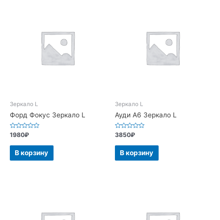
Зеркало L
Зеркало L
Форд Фокус Зеркало L
Ауди А6 Зеркало L
Оценка
Оценка
1980
₽
3850
₽
0
0
из
из
5
5
В корзину
В корзину