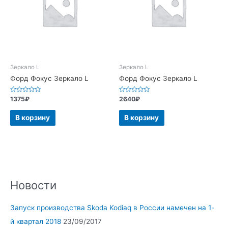
Зеркало L
Зеркало L
Форд Фокус Зеркало L
Форд Фокус Зеркало L
Оценка
Оценка
1375
₽
2640
₽
0
0
из
из
5
5
В корзину
В корзину
Новости
Запуск производства Skoda Kodiaq в России намечен на 1-
й квартал 2018
23/09/2017