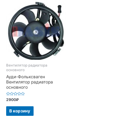
Вентилятор радиатора
основного
Ауди-Фольксваген
Вентилятор радиатора
основного
Оценка
2900
₽
0
из
5
В корзину