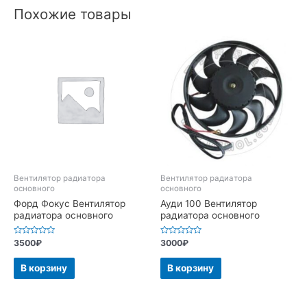
Похожие товары
Вентилятор радиатора
Вентилятор радиатора
основного
основного
Форд Фокус Вентилятор
Ауди 100 Вентилятор
радиатора основного
радиатора основного
Оценка
Оценка
3500
₽
3000
₽
0
0
из
из
5
5
В корзину
В корзину