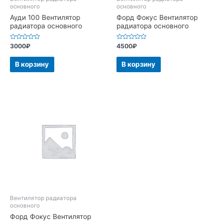
основного
основного
Ауди 100 Вентилятор
Форд Фокус Вентилятор
радиатора основного
радиатора основного
Оценка
Оценка
3000
₽
4500
₽
0
0
из
из
5
5
В корзину
В корзину
Вентилятор радиатора
основного
Форд Фокус Вентилятор