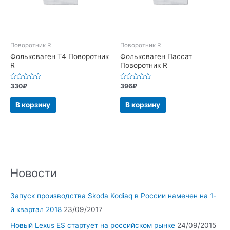
Поворотник R
Поворотник R
Фольксваген Т4 Поворотник
Фольксваген Пассат
R
Поворотник R
Оценка
Оценка
330
₽
396
₽
0
0
из
из
5
5
В корзину
В корзину
Новости
Запуск производства Skoda Kodiaq в России намечен на 1-
й квартал 2018
23/09/2017
Новый Lexus ES стартует на российском рынке
24/09/2015