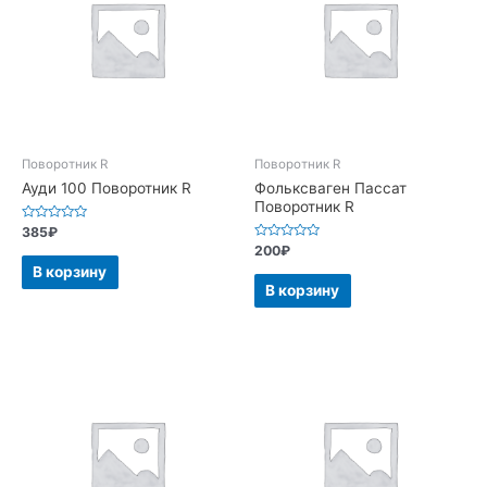
Поворотник R
Поворотник R
Ауди 100 Поворотник R
Фольксваген Пассат
Поворотник R
Оценка
385
₽
0
Оценка
200
₽
из
0
5
В корзину
из
5
В корзину