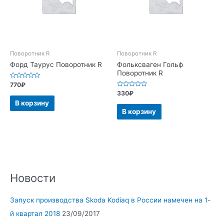
Поворотник R
Поворотник R
Форд Таурус Поворотник R
Фольксваген Гольф
Поворотник R
Оценка
770
₽
0
Оценка
330
₽
из
0
5
В корзину
из
5
В корзину
Новости
Запуск производства Skoda Kodiaq в России намечен на 1-
й квартал 2018
23/09/2017