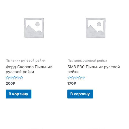
Пыльник рулевой рейки
Пыльник рулевой рейки
Форд Скорпио Пыльник
БМВ Е30 Пыльник рулевой
рулевой рейки
рейки
Оценка
Оценка
200
₽
170
₽
0
0
из
из
5
5
В корзину
В корзину