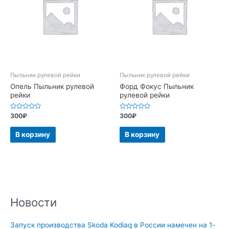
Пыльник рулевой рейки
Пыльник рулевой рейки
Опель Пыльник рулевой
Форд Фокус Пыльник
рейки
рулевой рейки
Оценка
Оценка
300
₽
300
₽
0
0
из
из
5
5
В корзину
В корзину
Новости
Запуск производства Skoda Kodiaq в России намечен на 1-