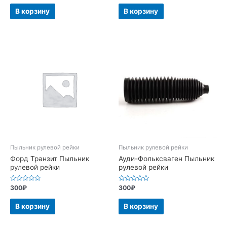
из
из
5
5
В корзину
В корзину
Пыльник рулевой рейки
Пыльник рулевой рейки
Форд Транзит Пыльник
Ауди-Фольксваген Пыльник
рулевой рейки
рулевой рейки
Оценка
Оценка
300
₽
300
₽
0
0
из
из
5
5
В корзину
В корзину