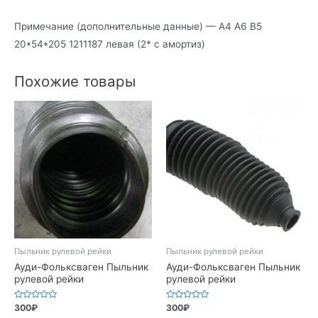
Примечание (дополнительные данные) — А4 А6 В5
20*54*205 1211187 левая (2* с амортиз)
Похожие товары
Пыльник рулевой рейки
Пыльник рулевой рейки
Ауди-Фольксваген Пыльник
Ауди-Фольксваген Пыльник
рулевой рейки
рулевой рейки
Оценка
Оценка
300
₽
300
₽
0
0