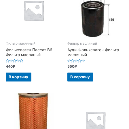
Фильтр масляный
Фильтр масляный
Фольксваген Пассат В6
Ауди-Фольксваген Фильтр
Фильтр масляный
масляный
Оценка
Оценка
440
₽
550
₽
0
0
из
из
5
5
В корзину
В корзину