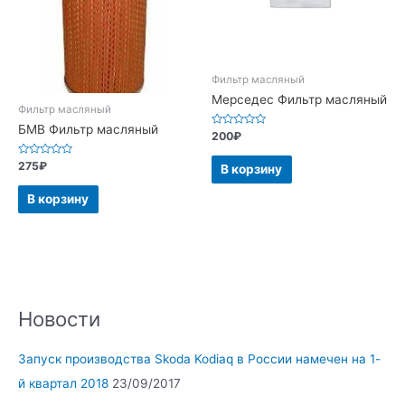
Фильтр масляный
Мерседес Фильтр масляный
Фильтр масляный
БМВ Фильтр масляный
Оценка
200
₽
0
из
5
Оценка
275
₽
В корзину
0
из
5
В корзину
Новости
Запуск производства Skoda Kodiaq в России намечен на 1-
й квартал 2018
23/09/2017