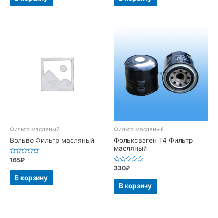
Фильтр масляный
Фильтр масляный
Вольво Фильтр масляный
Фольксваген Т4 Фильтр
масляный
Оценка
165
₽
0
Оценка
330
₽
из
0
5
В корзину
из
5
В корзину