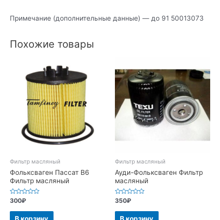
Примечание (дополнительные данные) — до 91 50013073
Похожие товары
Фильтр масляный
Фильтр масляный
Фольксваген Пассат В6
Ауди-Фольксваген Фильтр
Фильтр масляный
масляный
Оценка
Оценка
300
₽
350
₽
0
0
из
из
5
5
В корзину
В корзину