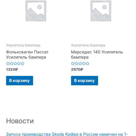
Усилитель бампера
Усилитель бампера
Фольксваген Пассат
Мерседес 140 Усилитель
Усилитель бампера
бампера
Оценка
Оценка
1320
₽
2970
₽
0
0
из
из
5
5
В корзину
В корзину
Новости
Запуск производства Skoda Kodiaq в России намечен на 1-