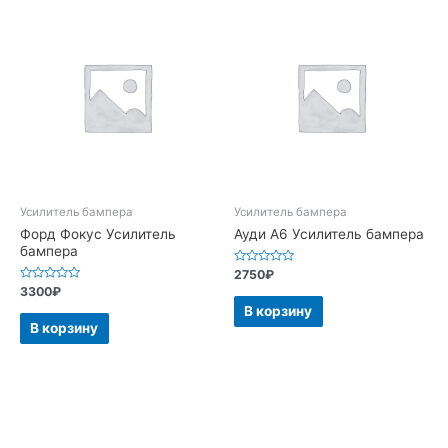
Усилитель бампера
Усилитель бампера
Форд Фокус Усилитель
Ауди А6 Усилитель бампера
бампера
Оценка
2750
₽
0
Оценка
3300
₽
из
0
5
В корзину
из
5
В корзину