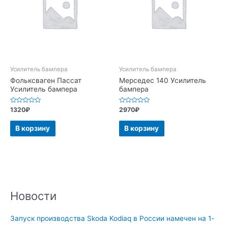
Усилитель бампера
Усилитель бампера
Фольксваген Пассат
Мерседес 140 Усилитель
Усилитель бампера
бампера
Оценка
Оценка
1320
₽
2970
₽
0
0
из
из
5
5
В корзину
В корзину
Новости
Запуск производства Skoda Kodiaq в России намечен на 1-