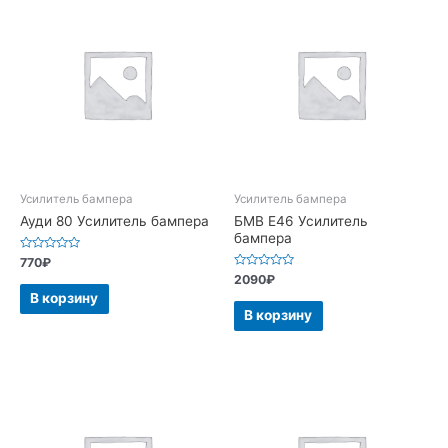
Усилитель бампера
Усилитель бампера
Ауди 80 Усилитель бампера
БМВ Е46 Усилитель
бампера
Оценка
770
₽
0
Оценка
2090
₽
из
0
5
В корзину
из
5
В корзину