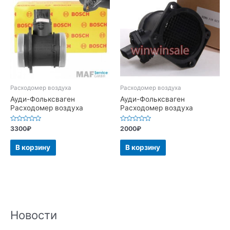
Расходомер воздуха
Расходомер воздуха
Ауди-Фольксваген
Ауди-Фольксваген
Расходомер воздуха
Расходомер воздуха
Оценка
Оценка
3300
₽
2000
₽
0
0
из
из
5
5
В корзину
В корзину
Новости