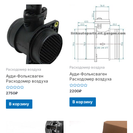
Расходомер воздуха
Расходомер воздуха
Ауди-Фольксваген
Ауди-Фольксваген
Расходомер воздуха
Расходомер воздуха
Оценка
2200
₽
Оценка
2750
₽
0
0
из
из
5
В корзину
5
В корзину