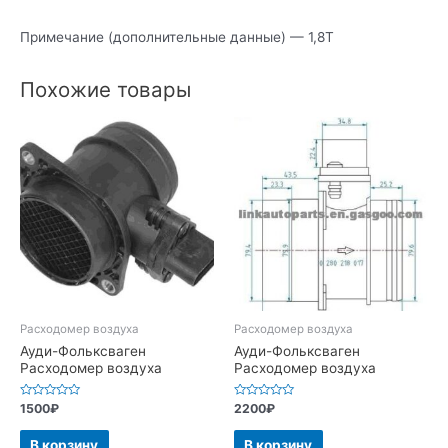
Примечание (дополнительные данные) — 1,8Т
Похожие товары
Расходомер воздуха
Расходомер воздуха
Ауди-Фольксваген
Ауди-Фольксваген
Расходомер воздуха
Расходомер воздуха
Оценка
Оценка
1500
₽
2200
₽
0
0
из
из
5
5
В корзину
В корзину