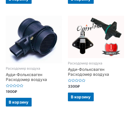
Расходомер воздуха
Расходомер воздуха
Ауди-Фольксваген
Расходомер воздуха
Ауди-Фольксваген
Расходомер воздуха
Оценка
3300
₽
0
Оценка
1900
₽
из
0
5
В корзину
из
5
В корзину