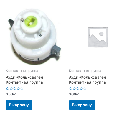
Контактная группа
Контактная группа
Ауди-Фольксваген
Ауди-Фольксваген
Контактная группа
Контактная группа
Оценка
Оценка
350
₽
300
₽
0
0
из
из
5
5
В корзину
В корзину