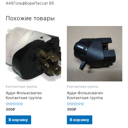
А46ГольфБораПассат В5
Похожие товары
Контактная группа
Контактная группа
Ауди-Фольксваген
Ауди-Фольксваген
Контактная группа
Контактная группа
Оценка
Оценка
300
₽
300
₽
0
0
из
из
5
5
В корзину
В корзину