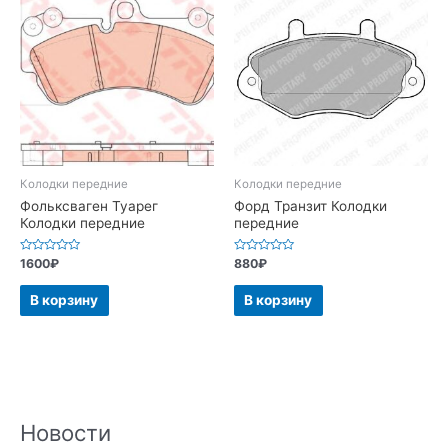
Колодки передние
Колодки передние
Фольксваген Туарег
Форд Транзит Колодки
Колодки передние
передние
Оценка
Оценка
1600
₽
880
₽
0
0
из
из
5
5
В корзину
В корзину
Новости