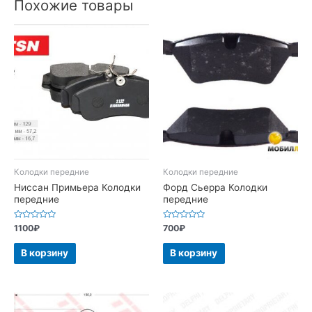
Похожие товары
Колодки передние
Колодки передние
Ниссан Примьера Колодки
Форд Сьерра Колодки
передние
передние
Оценка
Оценка
1100
₽
700
₽
0
0
из
из
5
5
В корзину
В корзину