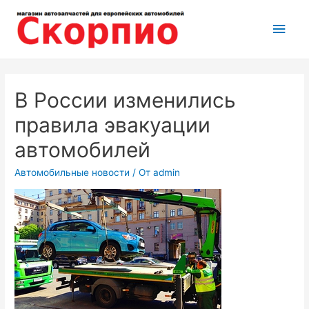
Перейти
Глав
к
содержимому
мен
В России изменились
правила эвакуации
автомобилей
Автомобильные новости
/ От
admin