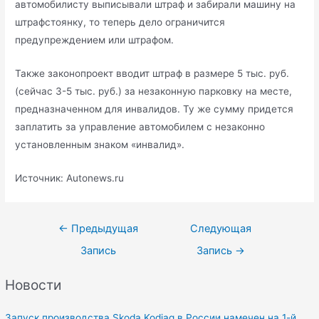
автомобилисту выписывали штраф и забирали машину на
штрафстоянку, то теперь дело ограничится
предупреждением или штрафом.
Также законопроект вводит штраф в размере 5 тыс. руб.
(сейчас 3-5 тыс. руб.) за незаконную парковку на месте,
предназначенном для инвалидов. Ту же сумму придется
заплатить за управление автомобилем с незаконно
установленным знаком «инвалид».
Источник: Autonews.ru
Навигация
←
Предыдущая
Следующая
по
Запись
Запись
→
записям
Новости
Запуск производства Skoda Kodiaq в России намечен на 1-й