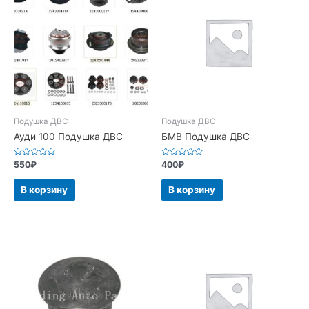
Подушка ДВС
Подушка ДВС
Ауди 100 Подушка ДВС
БМВ Подушка ДВС
Оценка
Оценка
550
₽
400
₽
0
0
из
из
5
5
В корзину
В корзину