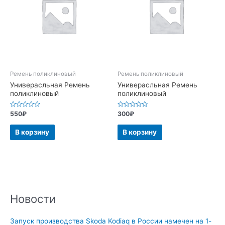
Ремень поликлиновый
Ремень поликлиновый
Универасльная Ремень
Универасльная Ремень
поликлиновый
поликлиновый
Оценка
Оценка
550
₽
300
₽
0
0
из
из
5
5
В корзину
В корзину
Новости
Запуск производства Skoda Kodiaq в России намечен на 1-