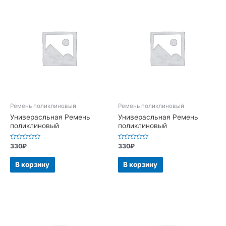
Ремень поликлиновый
Ремень поликлиновый
Универасльная Ремень
Универасльная Ремень
поликлиновый
поликлиновый
Оценка
Оценка
330
₽
330
₽
0
0
из
из
5
5
В корзину
В корзину