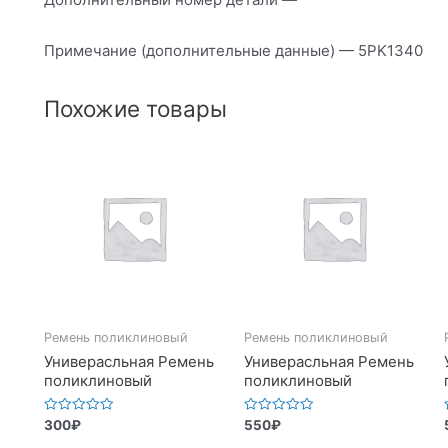
Примечание (дополнительные данные) — 5PK1340
Похожие товары
Ремень поликлиновый
Ремень поликлиновый
Универасльная Ремень
Универасльная Ремень
поликлиновый
поликлиновый
Оценка
Оценка
300
₽
550
₽
0
0
из
из