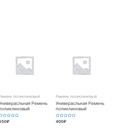
Ремень поликлиновый
Ремень поликлиновый
Универасльная Ремень
Универасльная Ремень
поликлиновый
поликлиновый
Оценка
Оценка
550
₽
400
₽
0
0
из
из