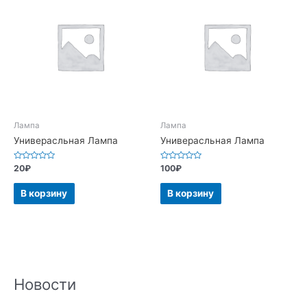
Лампа
Лампа
Универасльная Лампа
Универасльная Лампа
Оценка
Оценка
20
₽
100
₽
0
0
из
из
5
5
В корзину
В корзину
Новости