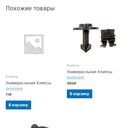
Похожие товары
Клипсы
Универасльная Клипсы
Клипсы
Универасльная Клипсы
Оценка
495
₽
0
из
5
В корзину
Оценка
11
₽
0
из
5
В корзину