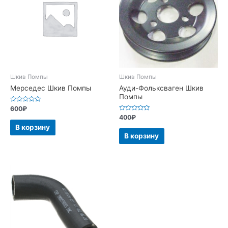
Шкив Помпы
Шкив Помпы
Мерседес Шкив Помпы
Ауди-Фольксваген Шкив
Помпы
Оценка
600
₽
0
Оценка
400
₽
из
0
5
В корзину
из
5
В корзину