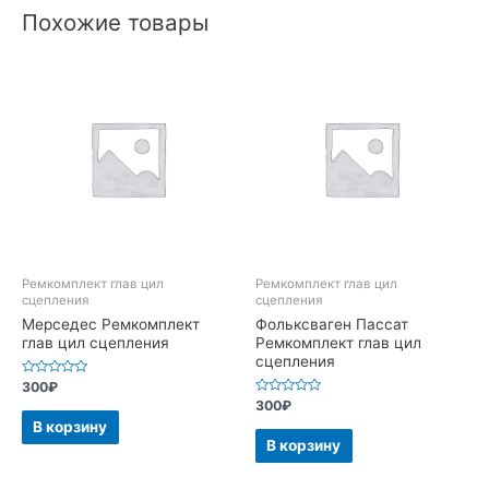
Похожие товары
Ремкомплект глав цил
Ремкомплект глав цил
сцепления
сцепления
Мерседес Ремкомплект
Фольксваген Пассат
глав цил сцепления
Ремкомплект глав цил
сцепления
Оценка
300
₽
0
Оценка
300
₽
из
0
5
В корзину
из
5
В корзину