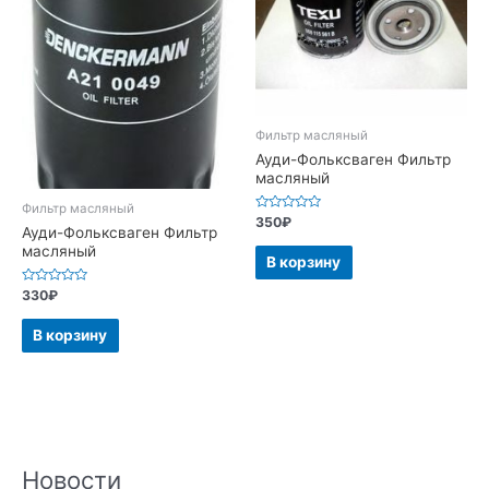
Фильтр масляный
Ауди-Фольксваген Фильтр
масляный
Фильтр масляный
Оценка
350
₽
Ауди-Фольксваген Фильтр
0
из
масляный
5
В корзину
Оценка
330
₽
0
из
5
В корзину
Новости