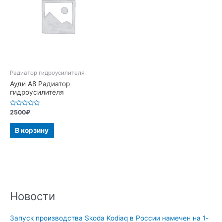
Радиатор гидроусилителя
Ауди А8 Радиатор
гидроусилителя
Оценка
2500
₽
0
из
5
В корзину
Новости
Запуск производства Skoda Kodiaq в России намечен на 1-