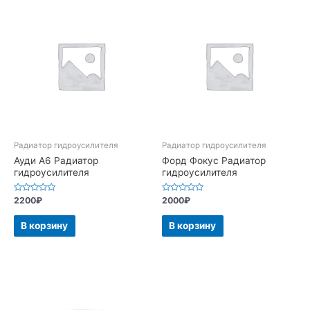
Радиатор гидроусилителя
Радиатор гидроусилителя
Ауди А6 Радиатор
Форд Фокус Радиатор
гидроусилителя
гидроусилителя
Оценка
Оценка
2200
₽
2000
₽
0
0
из
из
5
5
В корзину
В корзину