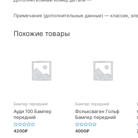
Примечание (дополнительные данные) — классик, эл
Похожие товары
Бампер передний
Бампер передний
Ауди 100 Бампер
Фольксваген Гольф
передний
Бампер передний
Оценка
Оценка
4200
₽
4000
₽
0
0
из
из