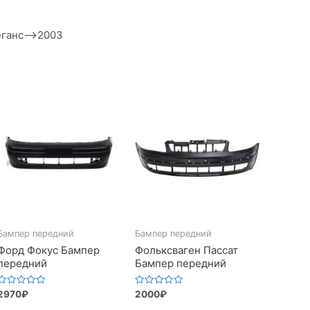
еганс—>2003
Бампер передний
Бампер передний
Форд Фокус Бампер
Фольксваген Пассат
передний
Бампер передний
Оценка
Оценка
2970
₽
2000
₽
0
0
из
из