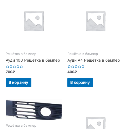
Решётка в бампер
Решётка в бампер
Ауди 100 Решётка в бампер
Ауди А4 Решётка в бампер
Оценка
Оценка
700
₽
400
₽
0
0
из
из
5
5
В корзину
В корзину
Решётка в бампер