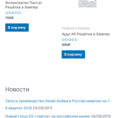
Фольксваген Пассат
Решётка в бампер
Оценка
700
₽
0
из
5
В корзину
Решётка в бампер
Ауди А6 Решётка в бампер
Оценка
400
₽
0
из
5
В корзину
Новости
Запуск производства Skoda Kodiaq в России намечен на 1-
й квартал 2018
23/09/2017
Новый Lexus ES стартует на российском рынке
24/09/2015