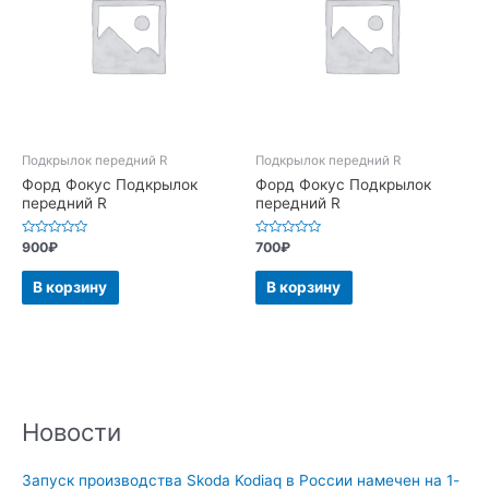
Подкрылок передний R
Подкрылок передний R
Форд Фокус Подкрылок
Форд Фокус Подкрылок
передний R
передний R
Оценка
Оценка
900
₽
700
₽
0
0
из
из
5
5
В корзину
В корзину
Новости
Запуск производства Skoda Kodiaq в России намечен на 1-