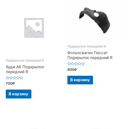
Подкрылок передний R
Фольксваген Пассат
Подкрылок передний R
Подкрылок передний R
Ауди А6 Подкрылок
Оценка
800
₽
передний R
0
из
5
В корзину
Оценка
700
₽
0
из
5
В корзину