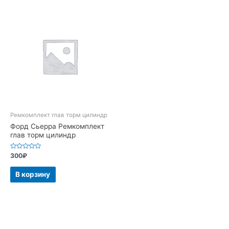
Ремкомплект глав торм цилиндр
Форд Сьерра Ремкомплект
глав торм цилиндр
Оценка
300
₽
0
из
5
В корзину