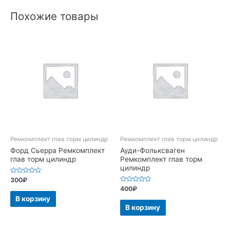
Похожие товары
Ремкомплект глав торм цилиндр
Ремкомплект глав торм цилиндр
Форд Сьерра Ремкомплект
Ауди-Фольксваген
глав торм цилиндр
Ремкомплект глав торм
цилиндр
Оценка
300
₽
0
Оценка
400
₽
из
0
5
В корзину
из
5
В корзину