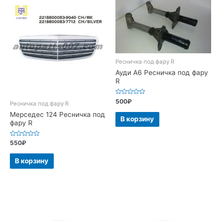
Ресничка под фару R
Ауди А6 Ресничка под фару
R
Оценка
500
₽
Ресничка под фару R
0
из
Мерседес 124 Ресничка под
5
В корзину
фару R
Оценка
550
₽
0
из
5
В корзину