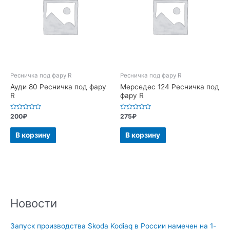
Ресничка под фару R
Ресничка под фару R
Ауди 80 Ресничка под фару
Мерседес 124 Ресничка под
R
фару R
Оценка
Оценка
200
₽
275
₽
0
0
из
из
5
5
В корзину
В корзину
Новости
Запуск производства Skoda Kodiaq в России намечен на 1-