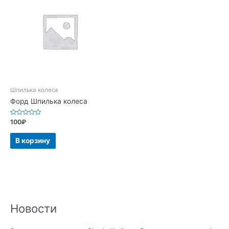
Шпилька колеса
Форд Шпилька колеса
Оценка
100
₽
0
из
5
В корзину
Новости