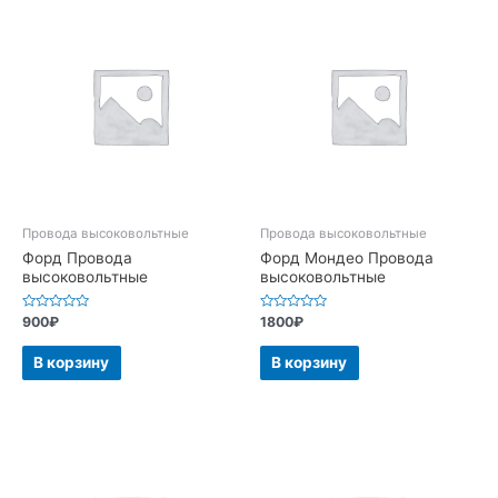
Провода высоковольтные
Провода высоковольтные
Форд Провода
Форд Мондео Провода
высоковольтные
высоковольтные
Оценка
Оценка
900
₽
1800
₽
0
0
из
из
5
5
В корзину
В корзину