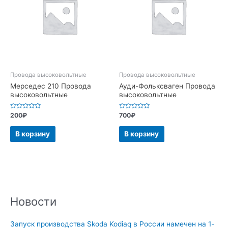
Провода высоковольтные
Провода высоковольтные
Мерседес 210 Провода
Ауди-Фольксваген Провода
высоковольтные
высоковольтные
Оценка
Оценка
200
₽
700
₽
0
0
из
из
5
5
В корзину
В корзину
Новости
Запуск производства Skoda Kodiaq в России намечен на 1-