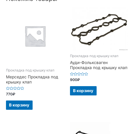
Прокладка под крышку клап
Ауди-Фольксваген
Прокладка под крышку клап
Прокладка под крышку клап
Мерседес Прокладка под
Оценка
900
₽
крышку клап
0
из
5
В корзину
Оценка
770
₽
0
из
5
В корзину