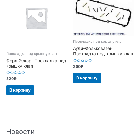
Прокладка под крышку клап
Ауди-Фольксваген
Прокладка под крышку клап
Прокладка под крышку клап
Форд Эскорт Прокладка под
крышку клап
Оценка
200
₽
0
из
5
В корзину
Оценка
220
₽
0
из
5
В корзину
Новости