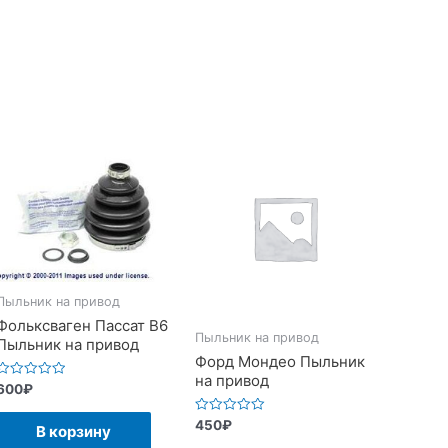
Пыльник на привод
Фольксваген Пассат В6
Пыльник на привод
Пыльник на привод
Форд Мондео Пыльник
на привод
Оценка
600
₽
0
из
Оценка
5
450
₽
В корзину
0
из