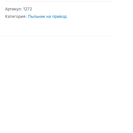
Мондео
Артикул:
1272
Пыльник
Категория:
Пыльник на привод
на
привод