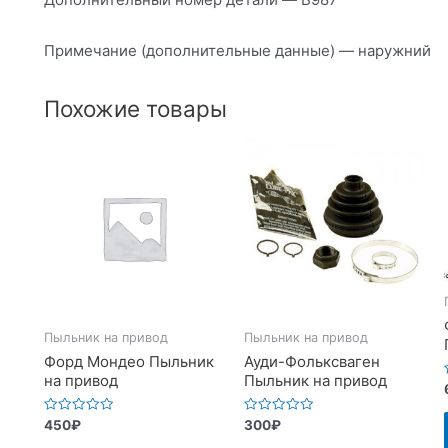
Примечание (дополнительные данные) — наружний
Похожие товары
Пыльник на привод
Пыльник на привод
Форд Мондео Пыльник
Ауди-Фольксваген
на привод
Пыльник на привод
Оценка
Оценка
450
₽
300
₽
0
0
из
из