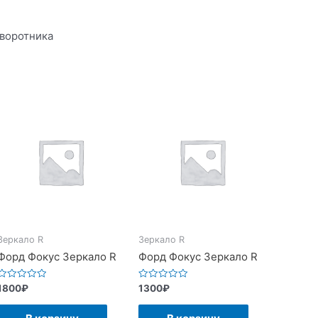
воротника
Зеркало R
Зеркало R
Форд Фокус Зеркало R
Форд Фокус Зеркало R
Оценка
Оценка
1800
₽
1300
₽
0
0
из
из
5
5