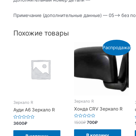
Примечание (дополнительные данные) — 05—> без по
Похожие товары
Распродажа!
Зеркало R
Зеркало R
Хонда CRV Зеркало R
Ауди А6 Зеркало R
Оценка
1500
₽
700
₽
Оценка
3600
₽
0
0
из
из
5
5
В корзину