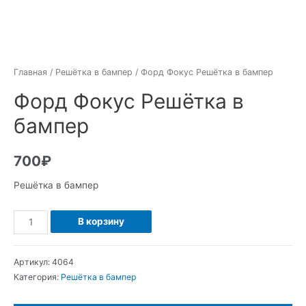
Главная
/
Решётка в бампер
/ Форд Фокус Решётка в бампер
Форд Фокус Решётка в
бампер
700
₽
Решётка в бампер
Количество
В корзину
Форд
Фокус
Артикул:
4064
Решётка
Категория:
Решётка в бампер
в
бампер