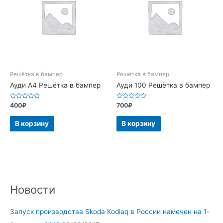
Решётка в бампер
Решётка в бампер
Ауди А4 Решётка в бампер
Ауди 100 Решётка в бампер
Оценка
Оценка
400
₽
700
₽
0
0
из
из
5
5
В корзину
В корзину
Новости
Запуск производства Skoda Kodiaq в России намечен на 1-