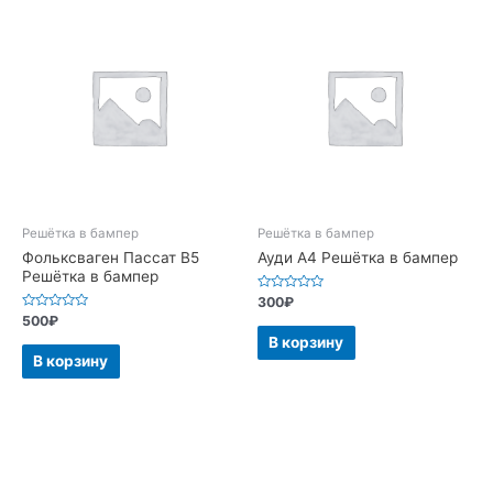
Решётка в бампер
Решётка в бампер
Фольксваген Пассат В5
Ауди А4 Решётка в бампер
Решётка в бампер
Оценка
300
₽
0
Оценка
500
₽
из
0
5
В корзину
из
5
В корзину