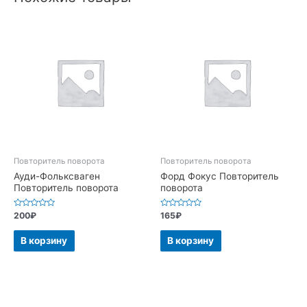
Повторитель поворота
Повторитель поворота
Ауди-Фольксваген
Форд Фокус Повторитель
Повторитель поворота
поворота
Оценка
Оценка
200
₽
165
₽
0
0
из
из
5
5
В корзину
В корзину