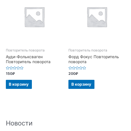
Повторитель поворота
Повторитель поворота
Ауди-Фольксваген
Форд Фокус Повторитель
Повторитель поворота
поворота
Оценка
Оценка
150
₽
200
₽
0
0
из
из
5
5
В корзину
В корзину
Новости