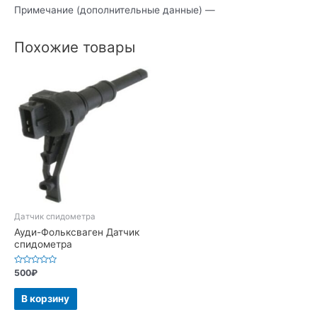
Примечание (дополнительные данные) —
Похожие товары
Датчик спидометра
Ауди-Фольксваген Датчик
спидометра
Оценка
500
₽
0
из
5
В корзину