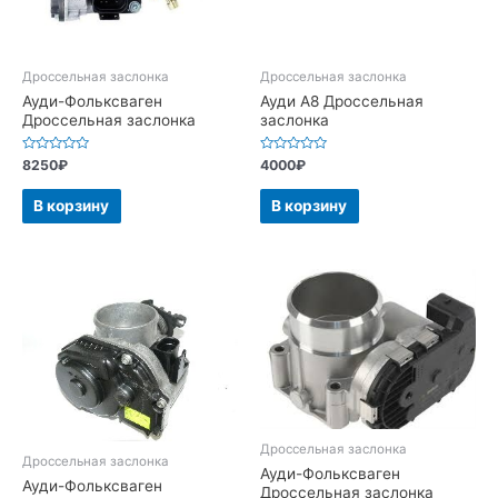
Дроссельная заслонка
Дроссельная заслонка
Ауди-Фольксваген
Ауди А8 Дроссельная
Дроссельная заслонка
заслонка
Оценка
Оценка
8250
₽
4000
₽
0
0
из
из
5
5
В корзину
В корзину
Дроссельная заслонка
Дроссельная заслонка
Ауди-Фольксваген
Ауди-Фольксваген
Дроссельная заслонка