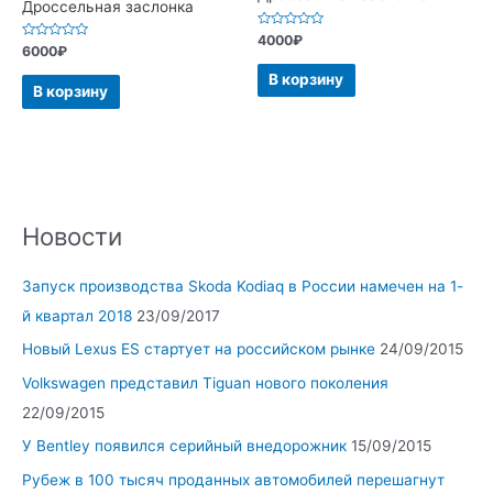
Дроссельная заслонка
Оценка
4000
₽
Оценка
0
6000
₽
0
из
из
5
В корзину
5
В корзину
Новости
Запуск производства Skoda Kodiaq в России намечен на 1-
й квартал 2018
23/09/2017
Новый Lexus ES стартует на российском рынке
24/09/2015
Volkswagen представил Tiguan нового поколения
22/09/2015
У Bentley появился серийный внедорожник
15/09/2015
Рубеж в 100 тысяч проданных автомобилей перешагнут