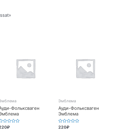
ssat»
Эмблема
Эмблема
Ауди-Фольксваген
Ауди-Фольксваген
Эмблема
Эмблема
Оценка
Оценка
220
₽
220
₽
0
0
из
из