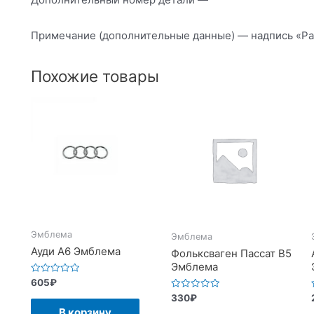
Примечание (дополнительные данные) — надпись «Pa
Похожие товары
Эмблема
Эмблема
Ауди А6 Эмблема
Фольксваген Пассат В5
Эмблема
Оценка
605
₽
0
Оценка
330
₽
из
0
5
В корзину
из